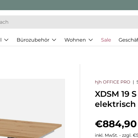
l
Bürozubehör
Wohnen
Sale
Geschä
hjh OFFICE PRO
|
XDSM 19 S 
elektrisch
Normaler
€884,90
inkl. MwSt. - zzgl. 