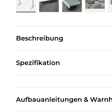
Bild 1 in Galerieansicht laden
Bild 2 in Galerieansicht laden
Bild 3 in Galerieansi
Bild 4 i
Beschreibung
Spezifikation
Aufbauanleitungen & Warnh