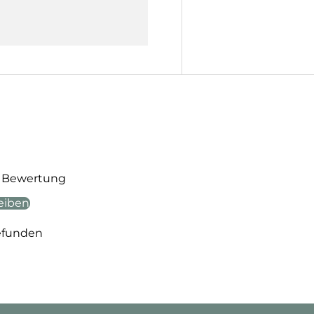
te Bewertung
eiben
efunden