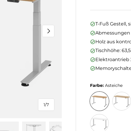
T-Fuß Gestell, s
Nächste
Abmessungen (L
Holz aus kontro
Tischhöhe: 63,5
Elektroantrieb 
Memoryschalte
Farbe:
Asteiche
1
/
7
von
Asteiche
Eiche