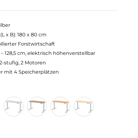
ilber
 x B): 180 x 80 cm
llierter Forstwirtschaft
 – 128,5 cm, elektrisch höhenverstellbar
2-stufig, 2 Motoren
r mit 4 Speicherplätzen
Grau
Nussbaum
Buche
Ahorn