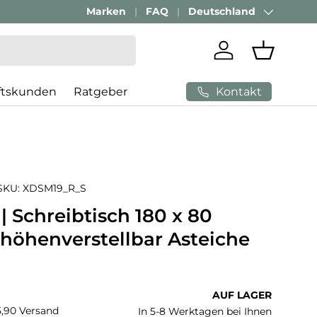
Geschäftskunden Beratung:
Marken
FAQ
Deutschland
+ 49 (0) 881 924 521
Land/Region
Einloggen
Einkaufs
Kontakt
ftskunden
Ratgeber
SKU:
XDSM19_R_S
| Schreibtisch 180 x 80
 höhenverstellbar Asteiche
 Preis
AUF LAGER
€5,90 Versand
In 5-8 Werktagen bei Ihnen