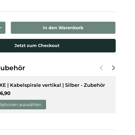
In den Warenkorb
rn
Menge erhöhen
Jetzt zum Checkout
Vorherige
Nächste
Zubehör
XE | Kabelspirale vertikal | Silber - Zubehör
rmaler Preis
6,90
Optionen auswählen