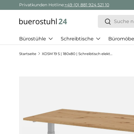
Privatkunden Hotline:
+49 (0) 881 924 521 10
Direkt zum Inhalt
Suchen
Suchen
Bürostühle
Schreibtische
Büromöbe
Startseite
XDSM 19 S | 180x80 | Schreibtisch elektrisch höhenverstellbar
Zu Produktinformationen springen