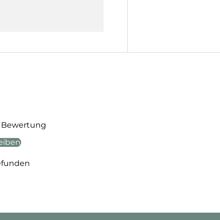
te Bewertung
eiben
efunden