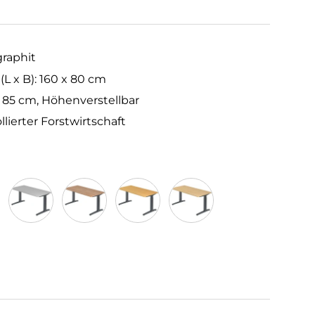
graphit
 x B): 160 x 80 cm
– 85 cm, Höhenverstellbar
llierter Forstwirtschaft
Grau
Nussbaum
Buche
Ahorn