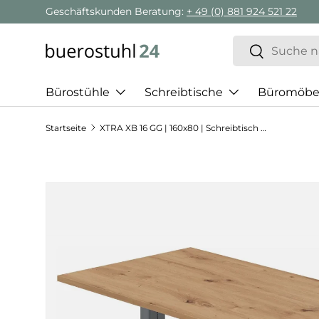
Geschäftskunden Beratung:
+ 49 (0) 881 924 521 22
Direkt zum Inhalt
Suchen
Suchen
Bürostühle
Schreibtische
Büromöbe
Startseite
XTRA XB 16 GG | 160x80 | Schreibtisch höhenverstellbar
Zu Produktinformationen springen