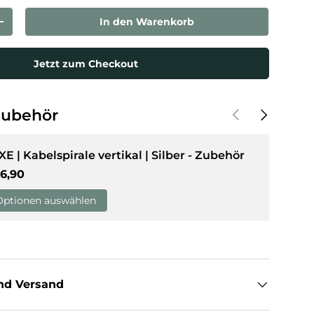
In den Warenkorb
rn
Menge erhöhen
Jetzt zum Checkout
Vorherige
Nächste
Zubehör
XE | Kabelspirale vertikal | Silber - Zubehör
rmaler Preis
6,90
Optionen auswählen
nd Versand