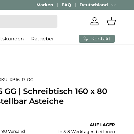
Passenden Bürostuhl finden mit
Marken
FAQ
Deutschland
AI-Beratung
Land/Region
Einloggen
Einkaufs
Kontakt
ftskunden
Ratgeber
SKU:
XB16_R_GG
 GG | Schreibtisch 160 x 80
tellbar Asteiche
 Preis
AUF LAGER
€5,90 Versand
In 5-8 Werktagen bei Ihnen