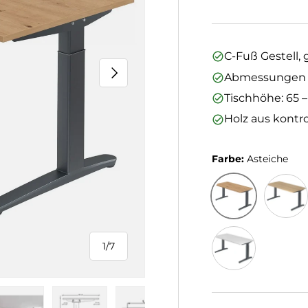
C-Fuß Gestell, 
Nächste
Abmessungen (L
Tischhöhe: 65 
Holz aus kontro
Farbe:
Asteiche
Asteiche
Eiche
1
/
7
von
Weiß