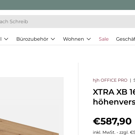
l
Bürozubehör
Wohnen
Sale
Geschä
hjh OFFICE PRO
|
XTRA XB 16
höhenvers
Normaler
€587,90
inkl. MwSt. - zzgl. 