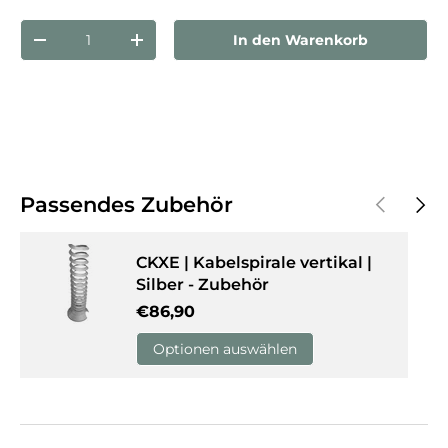
Anzahl
In den Warenkorb
Menge verringern
Menge erhöhen
Vorherige
Näch
Passendes Zubehör
CKXE | Kabelspirale vertikal |
Silber - Zubehör
Normaler Preis
€86,90
Optionen auswählen