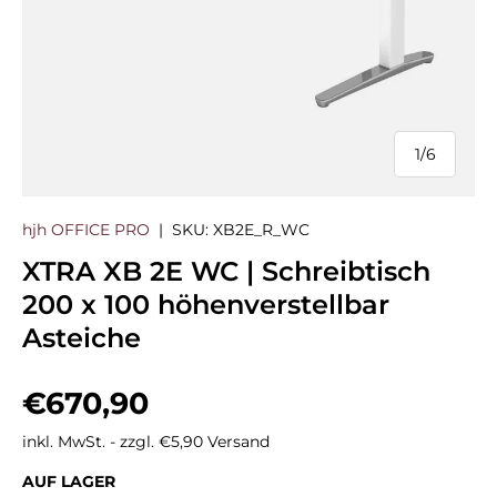
1
/
6
von
hjh OFFICE PRO
|
SKU:
XB2E_R_WC
XTRA XB 2E WC | Schreibtisch
200 x 100 höhenverstellbar
Asteiche
Normaler Preis
€670,90
inkl. MwSt. - zzgl. €5,90 Versand
AUF LAGER