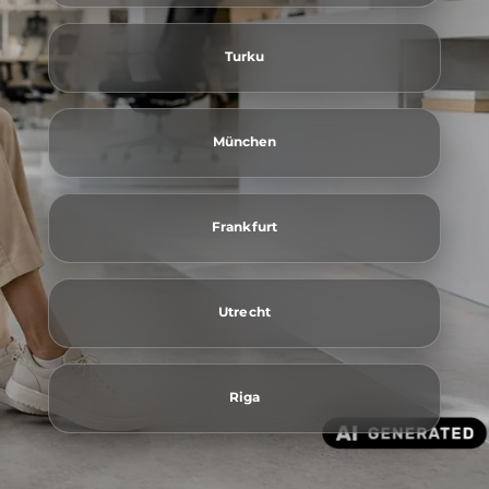
Turku
München
Frankfurt
Utrecht
Riga