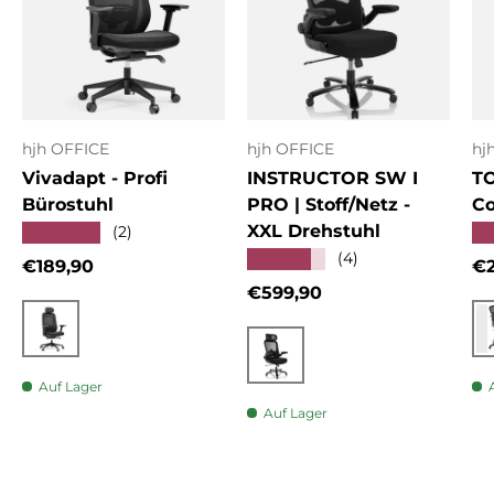
hjh OFFICE
hjh OFFICE
hj
Vivadapt - Profi
INSTRUCTOR SW I
T
Bürostuhl
PRO | Stoff/Netz -
Co
XXL Drehstuhl
★★★★★
★
(2)
★★★★★
(4)
Normaler Preis
No
€189,90
€2
Normaler Preis
€599,90
Schwarz
Schwarz
Auf Lager
Auf Lager