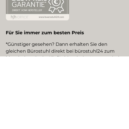
Für Sie immer zum besten Preis
*Günstiger gesehen? Dann erhalten Sie den
gleichen Bürostuhl direkt bei bürostuhl24 zum
identischen Preis. Gilt für identische Neuware bei
gewerblichen EU-Händlern. Details auf Anfrage.
Social Media
Facebook
YouTube
Instagram
TikTok
Pinterest
LinkedIn
Zahlungsmethoden