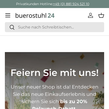
Geschäftskunden Beratung:
+ 49 (0) 881 924 521 22
Direkt zum Inhalt
Menü
Einlogge
Ein
Suchen
Suchen
Feiern Sie mit uns!
Unser neuer Shop ist da! Entdecken
Sie das neue Einkaufserlebnis und
sichern Sie sich
bis zu 20%
Relaunch-Rabatt.