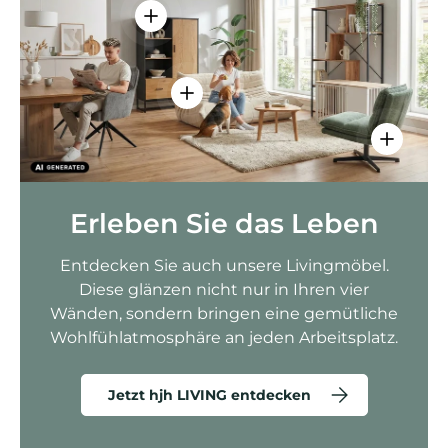
Einzelheiten anzeigen - AMIO H - Bür
Einzelheiten anzeigen - Sitzolo 2 
Einzelhei
Erleben Sie das Leben
Entdecken Sie auch unsere Livingmöbel.
Diese glänzen nicht nur in Ihren vier
Wänden, sondern bringen eine gemütliche
Wohlfühlatmosphäre an jeden Arbeitsplatz.
Jetzt hjh LIVING entdecken