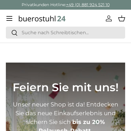
Geschäftskunden Beratung:
+ 49 (0) 881 924 521 22
Direkt zum Inhalt
Menü
Einlogge
Ein
Suchen
Suchen
Feiern Sie mit uns!
Unser neuer Shop ist da! Entdecken
Sie das neue Einkaufserlebnis und
sichern Sie sich
bis zu 20%
Relaunch-Rabatt.