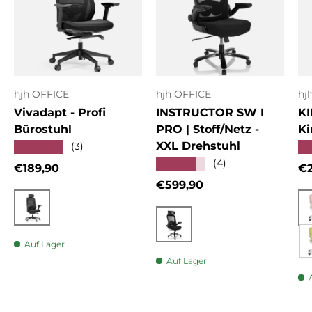
hjh OFFICE
hjh OFFICE
hj
Vivadapt - Profi
INSTRUCTOR SW I
KI
Bürostuhl
PRO | Stoff/Netz -
Ki
XXL Drehstuhl
★★★★★
★
(3)
★★★★★
(4)
Normaler Preis
No
€189,90
€2
Normaler Preis
€599,90
Schwarz
Schwarz
Auf Lager
Auf Lager