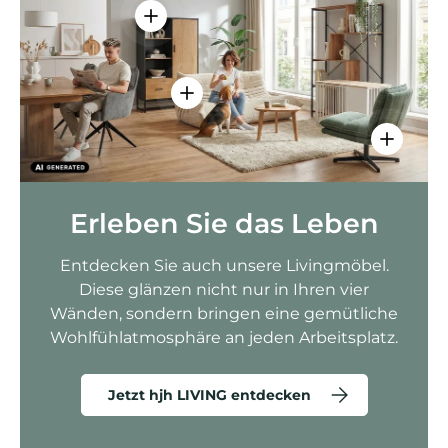
Einzelheiten anzeigen - AMIO H - Bür
Einzelheiten anzeigen - Sitzolo 2 
Einzelhei
Erleben Sie das Leben
Entdecken Sie auch unsere Livingmöbel.
Diese glänzen nicht nur in Ihren vier
Wänden, sondern bringen eine gemütliche
Wohlfühlatmosphäre an jeden Arbeitsplatz.
Jetzt hjh LIVING entdecken