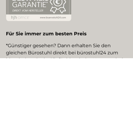
Für Sie immer zum besten Preis
*Günstiger gesehen? Dann erhalten Sie den
gleichen Bürostuhl direkt bei bürostuhl24 zum
identischen Preis. Gilt für identische Neuware bei
gewerblichen EU-Händlern. Details auf Anfrage.
Social Media
Facebook
YouTube
Instagram
TikTok
Pinterest
LinkedIn
Zahlungsmethoden