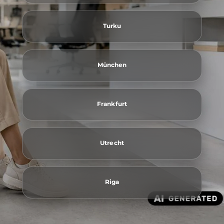
Turku
München
Frankfurt
Utrecht
Riga