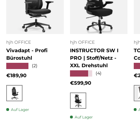
hjh OFFICE
hjh OFFICE
hj
Vivadapt - Profi
INSTRUCTOR SW I
T
Bürostuhl
PRO | Stoff/Netz -
Co
XXL Drehstuhl
★★★★★
★
(2)
★★★★★
(4)
Normaler Preis
No
€189,90
€2
Normaler Preis
€599,90
Schwarz
Schwarz
Auf Lager
Auf Lager