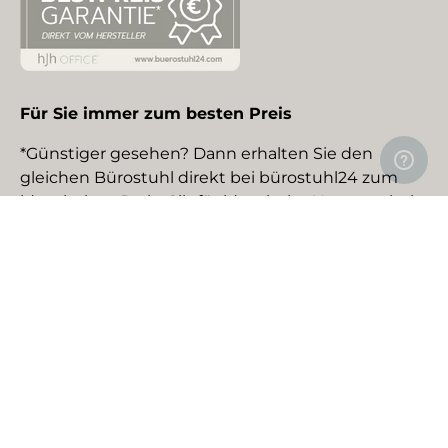
Für Sie immer zum besten Preis
*Günstiger gesehen? Dann erhalten Sie den
gleichen Bürostuhl direkt bei bürostuhl24 zum
identischen Preis. Gilt für identische Neuware bei
gewerblichen EU-Händlern. Details auf Anfrage.
Social Media
Facebook
YouTube
Instagram
TikTok
Pinterest
LinkedIn
Zahlungsmethoden