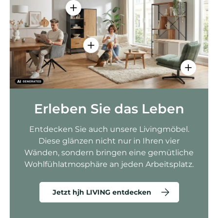
Einzelheiten anzeigen - AMIO H - Bür
Einzelheiten anzeigen - Sitzolo 2 
Einzelhei
Erleben Sie das Leben
Entdecken Sie auch unsere Livingmöbel.
Diese glänzen nicht nur in Ihren vier
Wänden, sondern bringen eine gemütliche
Wohlfühlatmosphäre an jeden Arbeitsplatz.
Jetzt hjh LIVING entdecken