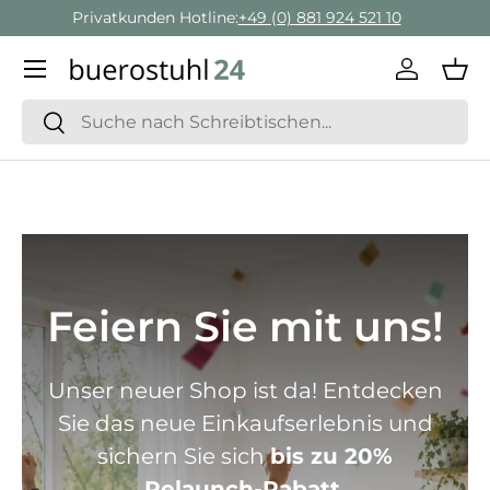
Geschäftskunden Beratung:
+ 49 (0) 881 924 521 22
Direkt zum Inhalt
Menü
Einlogge
Ein
Suchen
Suchen
Feiern Sie mit uns!
Unser neuer Shop ist da! Entdecken
Sie das neue Einkaufserlebnis und
sichern Sie sich
bis zu 20%
Relaunch-Rabatt.