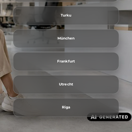
Turku
München
Frankfurt
Utrecht
Riga