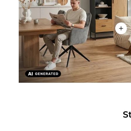
Einze
S