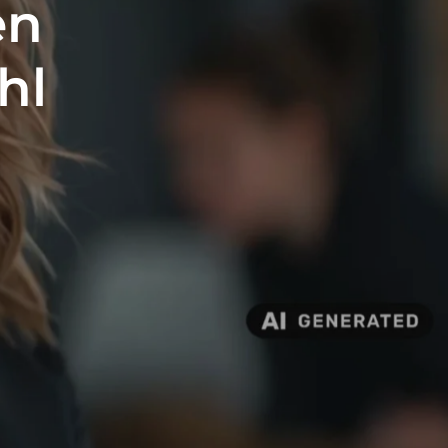
en
hl