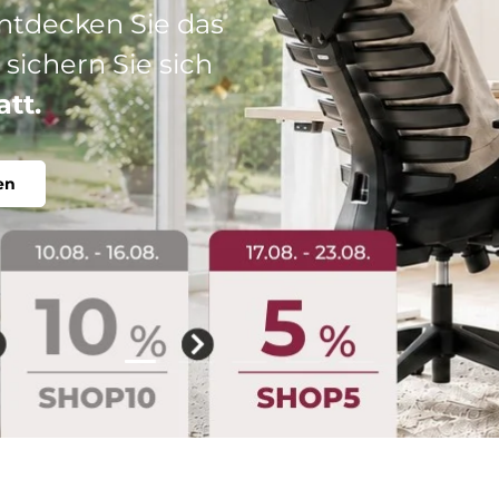
: Ihr perfekter
abel, individuell.
Folie laden 2 von 5
Folie laden 1 von 5
Folie laden 3 von 5
Folie laden 4 von 5
Folie laden 5 vo