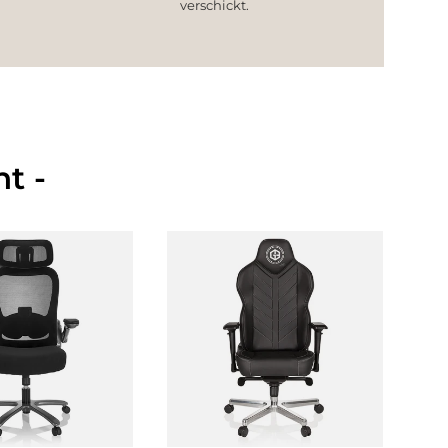
verschickt.
t -