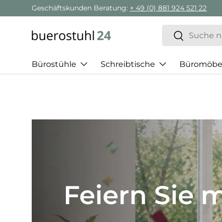
Geschäftskunden Beratung:
+ 49 (0) 881 924 521 22
Direkt zum Inhalt
Suchen
Suchen
Bürostühle
Schreibtische
Büromöbe
Best of H