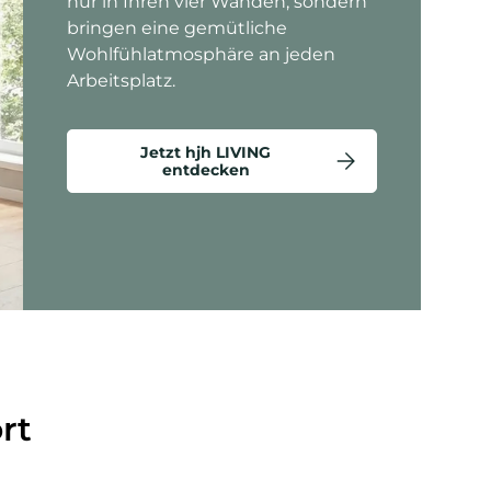
nur in Ihren vier Wänden, sondern
bringen eine gemütliche
Wohlfühlatmosphäre an jeden
Arbeitsplatz.
Jetzt hjh LIVING
entdecken
ten anzeigen - Criss-Cross 20 - Loungesessel
rt