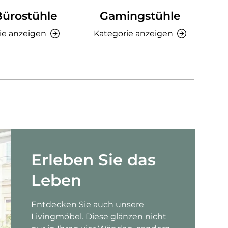
Bürostühle
Gamingstühle
Ki
ie anzeigen
Kategorie anzeigen
K
Erleben Sie das
Leben
Entdecken Sie auch unsere
Livingmöbel. Diese glänzen nicht