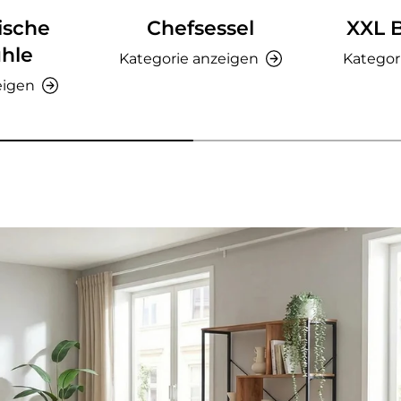
ische
Chefsessel
XXL 
hle
Kategorie anzeigen
Kategor
eigen
nzeigen - AMIO H - Büroschrank