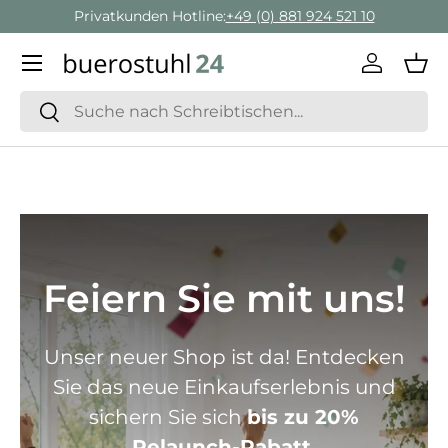
Geschäftskunden Beratung:
+ 49 (0) 881 924 521 22
Direkt zum Inhalt
Menü
Einlogge
Ein
Suchen
Suchen
Feiern Sie mit uns!
Unser neuer Shop ist da! Entdecken
Sie das neue Einkaufserlebnis und
sichern Sie sich
bis zu 20%
Relaunch-Rabatt.