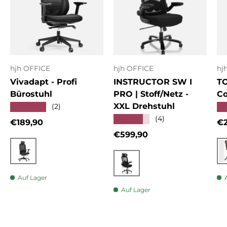
hjh OFFICE
hjh OFFICE
hj
Vivadapt - Profi
INSTRUCTOR SW I
T
Bürostuhl
PRO | Stoff/Netz -
Co
XXL Drehstuhl
★★★★★
★
(2)
★★★★★
(4)
Normaler Preis
No
€189,90
€2
Normaler Preis
€599,90
Schwarz
Schwarz
Auf Lager
Auf Lager