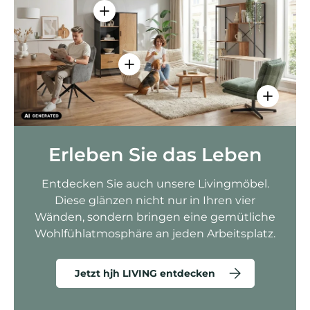
Einzelheiten anzeigen - AMIO H - Bür
Einzelheiten anzeigen - Sitzolo 2 
Einzelhei
Erleben Sie das Leben
Entdecken Sie auch unsere Livingmöbel.
Diese glänzen nicht nur in Ihren vier
Wänden, sondern bringen eine gemütliche
Wohlfühlatmosphäre an jeden Arbeitsplatz.
Jetzt hjh LIVING entdecken