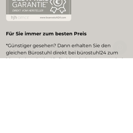
Für Sie immer zum besten Preis
*Günstiger gesehen? Dann erhalten Sie den
gleichen Bürostuhl direkt bei bürostuhl24 zum
identischen Preis. Gilt für identische Neuware bei
gewerblichen EU-Händlern. Details auf Anfrage.
Social Media
Facebook
YouTube
Instagram
TikTok
Pinterest
LinkedIn
Zahlungsmethoden