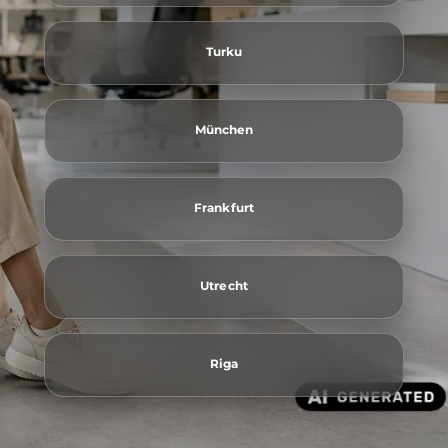
Turku
München
Frankfurt
Utrecht
Riga