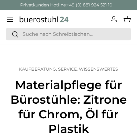
Geschäftskunden Beratung:
+ 49 (0) 881 924 521 22
Direkt zum Inhalt
Menü
Einlogge
Ein
Suchen
Suchen
KAUFBERATUNG,
SERVICE,
WISSENSWERTES
Materialpflege für
Bürostühle: Zitrone
für Chrom, Öl für
Plastik