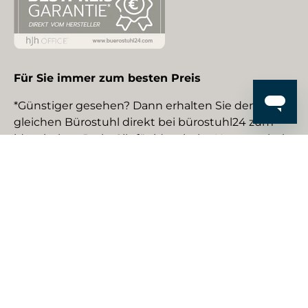
Für Sie immer zum besten Preis
*Günstiger gesehen? Dann erhalten Sie den
gleichen Bürostuhl direkt bei bürostuhl24 zum
identischen Preis. Gilt für identische Neuware bei
gewerblichen EU-Händlern. Details auf Anfrage.
Social Media
Facebook
YouTube
Instagram
TikTok
Pinterest
LinkedIn
Zahlungsmethoden