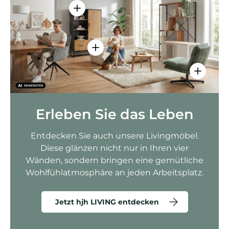
Einzelheiten anzeigen - AMIO H - Bür
Einzelheiten anzeigen - Sitzolo 2 
Einzelhei
Erleben Sie das Leben
Entdecken Sie auch unsere Livingmöbel.
Diese glänzen nicht nur in Ihren vier
Wänden, sondern bringen eine gemütliche
Wohlfühlatmosphäre an jeden Arbeitsplatz.
Jetzt hjh LIVING entdecken