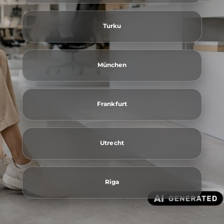
Turku
München
Frankfurt
Utrecht
Riga