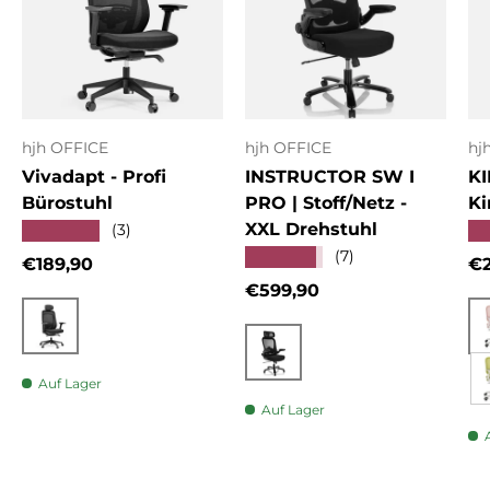
hjh OFFICE
hjh OFFICE
hj
Vivadapt - Profi
INSTRUCTOR SW I
KI
Bürostuhl
PRO | Stoff/Netz -
Ki
XXL Drehstuhl
★★★★★
★
(3)
★★★★★
(7)
Normaler Preis
No
€189,90
€2
Normaler Preis
€599,90
Schwarz
Schwarz
Auf Lager
Auf Lager