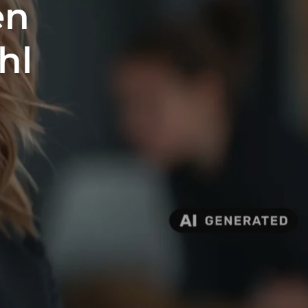
en
hl