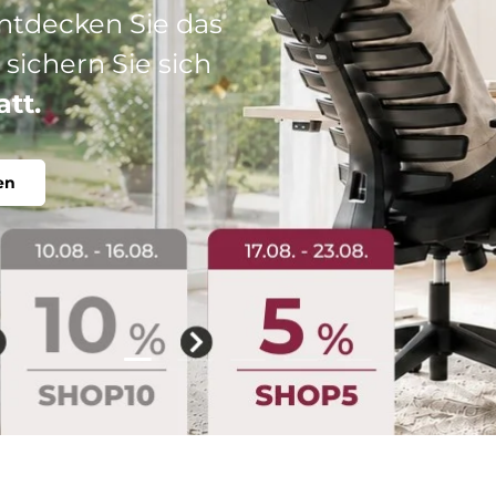
: Ihr perfekter
abel, individuell.
Folie laden 2 von 5
Folie laden 1 von 5
Folie laden 3 von 5
Folie laden 4 von 5
Folie laden 5 vo