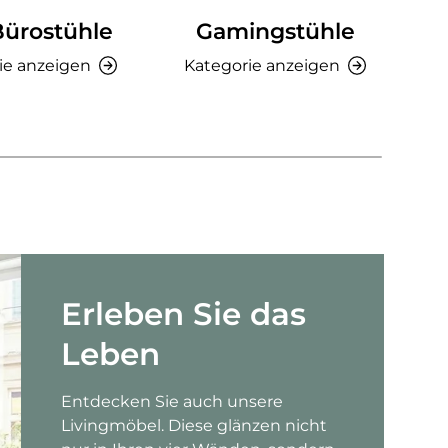
Bürostühle
Gamingstühle
Ki
ie anzeigen
Kategorie anzeigen
K
Erleben Sie das
Leben
Entdecken Sie auch unsere
Livingmöbel. Diese glänzen nicht