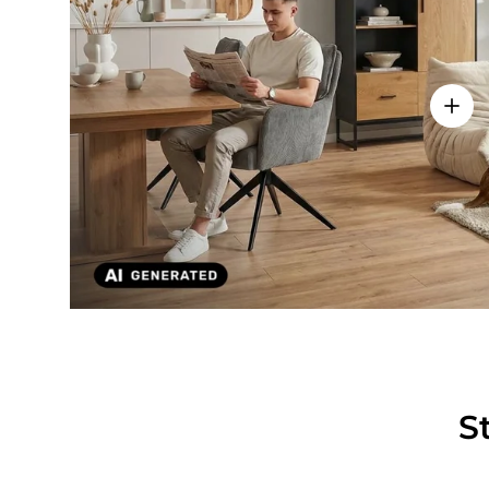
Einze
S