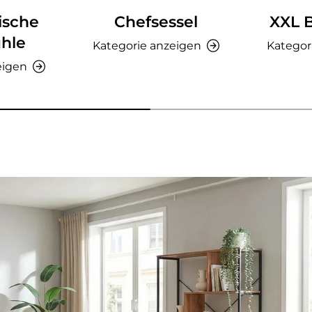
ische
Chefsessel
XXL 
hle
Kategorie anzeigen
Kategor
eigen
nzeigen - AMIO H - Büroschrank