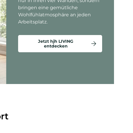
nur in Ihren vier Wänden, sondern
bringen eine gemütliche
Wohlfühlatmosphäre an jeden
Arbeitsplatz.
Jetzt hjh LIVING
entdecken
ten anzeigen - Criss-Cross 20 - Loungesessel
rt