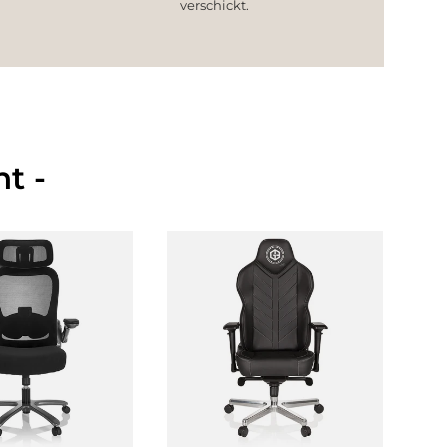
verschickt.
t -