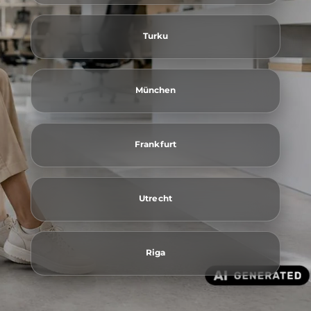
Turku
München
Frankfurt
Utrecht
Riga