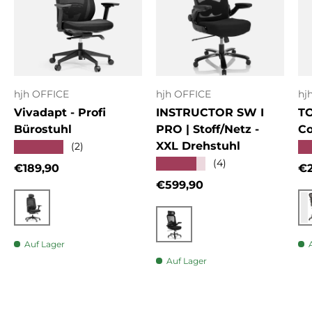
hjh OFFICE
hjh OFFICE
hj
Vivadapt - Profi
INSTRUCTOR SW I
T
Bürostuhl
PRO | Stoff/Netz -
Co
XXL Drehstuhl
★★★★★
★
(2)
★★★★★
(4)
Normaler Preis
No
€189,90
€2
Normaler Preis
€599,90
Schwarz
Schwarz
Auf Lager
Auf Lager