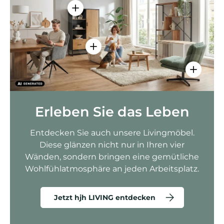
Einzelheiten anzeigen - AMIO H - Bür
Einzelheiten anzeigen - Sitzolo 2 
Einzelhei
Erleben Sie das Leben
Entdecken Sie auch unsere Livingmöbel.
Diese glänzen nicht nur in Ihren vier
Wänden, sondern bringen eine gemütliche
Wohlfühlatmosphäre an jeden Arbeitsplatz.
Jetzt hjh LIVING entdecken