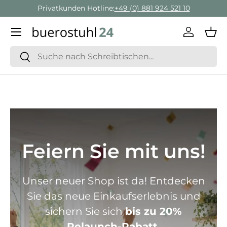
Geschäftskunden Beratung:
+ 49 (0) 881 924 521 22
Direkt zum Inhalt
Menü
Einlogge
Ein
Suchen
Suchen
Feiern Sie mit uns!
Unser neuer Shop ist da! Entdecken
Sie das neue Einkaufserlebnis und
sichern Sie sich
bis zu 20%
Relaunch-Rabatt.