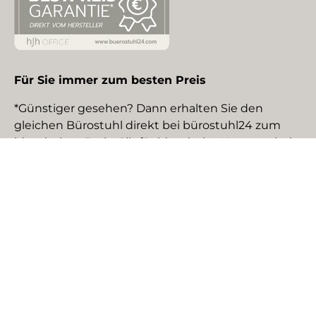
Für Sie immer zum besten Preis
*Günstiger gesehen? Dann erhalten Sie den
gleichen Bürostuhl direkt bei bürostuhl24 zum
identischen Preis. Gilt für identische Neuware bei
gewerblichen EU-Händlern. Details auf Anfrage.
Social Media
Facebook
YouTube
Instagram
TikTok
Pinterest
LinkedIn
Zahlungsmethoden