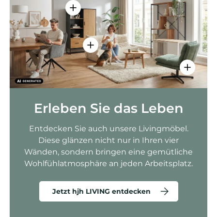
Einzelheiten anzeigen - AMIO H - Bür
Einzelheiten anzeigen - Sitzolo 2 
Einzelhei
Erleben Sie das Leben
Entdecken Sie auch unsere Livingmöbel.
Diese glänzen nicht nur in Ihren vier
Wänden, sondern bringen eine gemütliche
Wohlfühlatmosphäre an jeden Arbeitsplatz.
Jetzt hjh LIVING entdecken