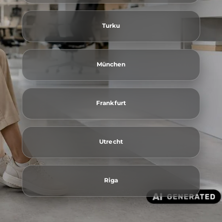
Turku
München
Frankfurt
Utrecht
Riga