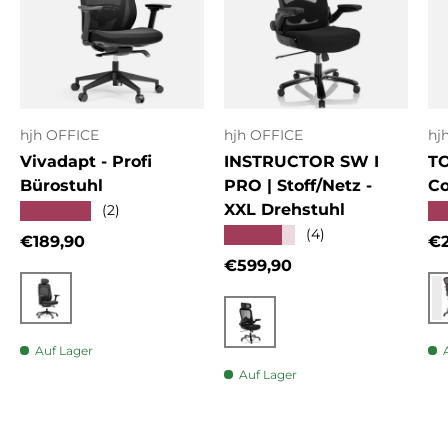
hjh OFFICE
hjh OFFICE
hj
Vivadapt - Profi
INSTRUCTOR SW I
T
Bürostuhl
PRO | Stoff/Netz -
Co
XXL Drehstuhl
★★★★★
★
(2)
★★★★★
(4)
Normaler Preis
No
€189,90
€2
Normaler Preis
€599,90
Schwarz
Schwarz
Auf Lager
Auf Lager