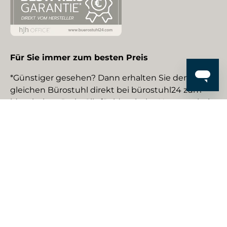
Für Sie immer zum besten Preis
*Günstiger gesehen? Dann erhalten Sie den
gleichen Bürostuhl direkt bei bürostuhl24 zum
identischen Preis. Gilt für identische Neuware bei
gewerblichen EU-Händlern. Details auf Anfrage.
Social Media
Facebook
YouTube
Instagram
TikTok
Pinterest
LinkedIn
Zahlungsmethoden