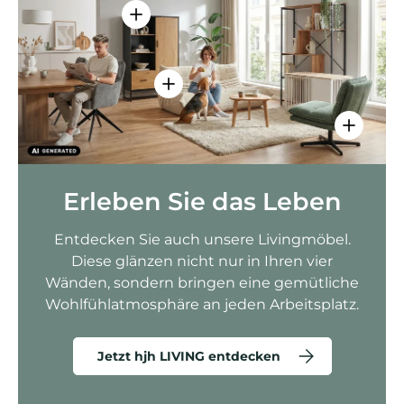
Einzelheiten anzeigen - AMIO H - Bür
Einzelheiten anzeigen - Sitzolo 2 
Einzelhei
Erleben Sie das Leben
Entdecken Sie auch unsere Livingmöbel.
Diese glänzen nicht nur in Ihren vier
Wänden, sondern bringen eine gemütliche
Wohlfühlatmosphäre an jeden Arbeitsplatz.
Jetzt hjh LIVING entdecken