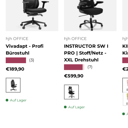
hjh OFFICE
hjh OFFICE
hj
Vivadapt - Profi
INSTRUCTOR SW I
KI
Bürostuhl
PRO | Stoff/Netz -
Ki
XXL Drehstuhl
★★★★★
★
(3)
★★★★★
(7)
Normaler Preis
No
€189,90
€2
Normaler Preis
€599,90
Schwarz
Schwarz
Auf Lager
Auf Lager