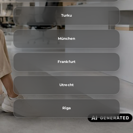
Turku
München
Frankfurt
Utrecht
Riga