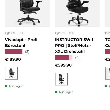
hjh OFFICE
hjh OFFICE
hj
Vivadapt - Profi
INSTRUCTOR SW I
T
Bürostuhl
PRO | Stoff/Netz -
Co
XXL Drehstuhl
★★★★★
★
(2)
★★★★★
(4)
Normaler Preis
No
€189,90
€2
Normaler Preis
€599,90
Schwarz
Schwarz
Auf Lager
Auf Lager