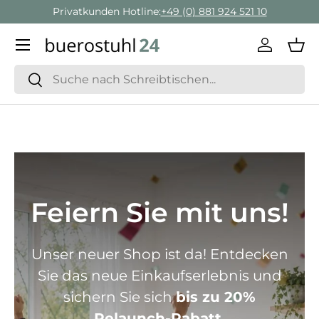
Geschäftskunden Beratung:
+ 49 (0) 881 924 521 22
Direkt zum Inhalt
Menü
Einlogge
Ein
Suchen
Suchen
Feiern Sie mit uns!
Unser neuer Shop ist da! Entdecken
Sie das neue Einkaufserlebnis und
sichern Sie sich
bis zu 20%
Relaunch-Rabatt.