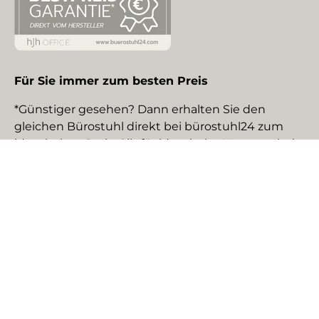
Für Sie immer zum besten Preis
*Günstiger gesehen? Dann erhalten Sie den
gleichen Bürostuhl direkt bei bürostuhl24 zum
identischen Preis. Gilt für identische Neuware bei
gewerblichen EU-Händlern. Details auf Anfrage.
Social Media
Facebook
YouTube
Instagram
TikTok
Pinterest
LinkedIn
Zahlungsmethoden