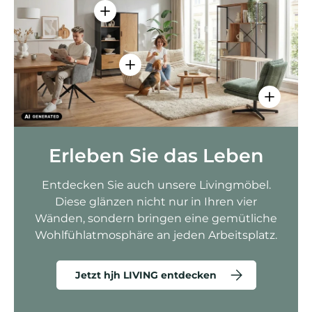
Einzelheiten anzeigen - AMIO H - Bür
Einzelheiten anzeigen - Sitzolo 2 
Einzelhei
Erleben Sie das Leben
Entdecken Sie auch unsere Livingmöbel.
Diese glänzen nicht nur in Ihren vier
Wänden, sondern bringen eine gemütliche
Wohlfühlatmosphäre an jeden Arbeitsplatz.
Jetzt hjh LIVING entdecken