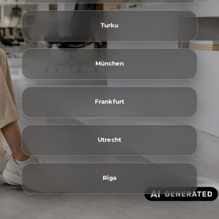
Turku
München
Frankfurt
Utrecht
Riga