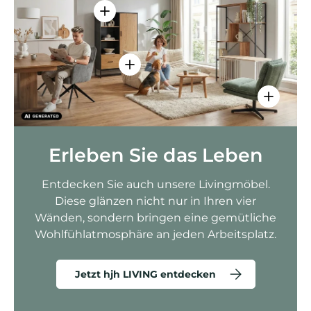
Einzelheiten anzeigen - AMIO H - Bür
Einzelheiten anzeigen - Sitzolo 2 
Einzelhei
Erleben Sie das Leben
Entdecken Sie auch unsere Livingmöbel.
Diese glänzen nicht nur in Ihren vier
Wänden, sondern bringen eine gemütliche
Wohlfühlatmosphäre an jeden Arbeitsplatz.
Jetzt hjh LIVING entdecken