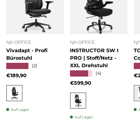
hjh OFFICE
hjh OFFICE
hj
Vivadapt - Profi
INSTRUCTOR SW I
T
Bürostuhl
PRO | Stoff/Netz -
Co
XXL Drehstuhl
★★★★★
★
(2)
★★★★★
(4)
Normaler Preis
No
€189,90
€2
Normaler Preis
€599,90
Schwarz
Schwarz
Auf Lager
Auf Lager