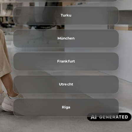
Turku
München
Frankfurt
Utrecht
Riga