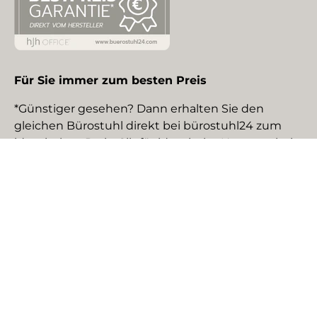
Für Sie immer zum besten Preis
*Günstiger gesehen? Dann erhalten Sie den
gleichen Bürostuhl direkt bei bürostuhl24 zum
identischen Preis. Gilt für identische Neuware bei
gewerblichen EU-Händlern. Details auf Anfrage.
Social Media
Facebook
YouTube
Instagram
TikTok
Pinterest
LinkedIn
Zahlungsmethoden