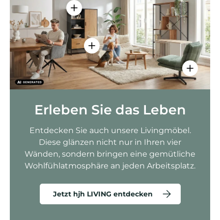
Einzelheiten anzeigen - AMIO H - Bür
Einzelheiten anzeigen - Sitzolo 2 
Einzelhei
Erleben Sie das Leben
Entdecken Sie auch unsere Livingmöbel.
Diese glänzen nicht nur in Ihren vier
Wänden, sondern bringen eine gemütliche
Wohlfühlatmosphäre an jeden Arbeitsplatz.
Jetzt hjh LIVING entdecken