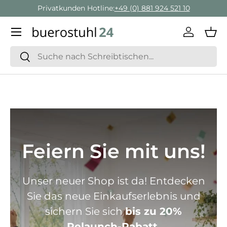
Geschäftskunden Beratung:
+ 49 (0) 881 924 521 22
Direkt zum Inhalt
Menü
Einlogge
Ein
Suchen
Suchen
Feiern Sie mit uns!
Unser neuer Shop ist da! Entdecken
Sie das neue Einkaufserlebnis und
sichern Sie sich
bis zu 20%
Relaunch-Rabatt.