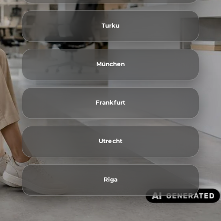
Turku
München
Frankfurt
Utrecht
Riga