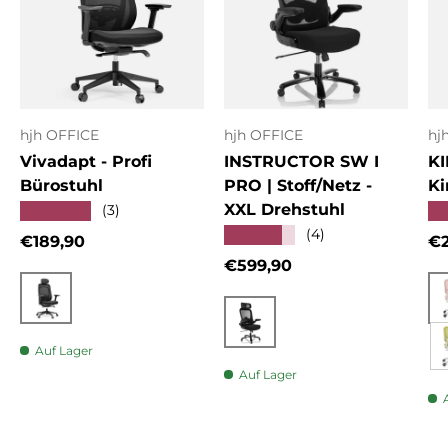
hjh OFFICE
hjh OFFICE
hj
Vivadapt - Profi
INSTRUCTOR SW I
KI
Bürostuhl
PRO | Stoff/Netz -
Ki
XXL Drehstuhl
★★★★★
★
(3)
★★★★★
(4)
Normaler Preis
No
€189,90
€2
Normaler Preis
€599,90
Schwarz
Schwarz
Auf Lager
Auf Lager