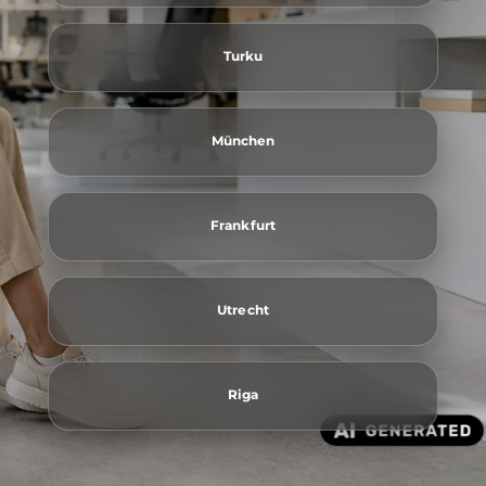
Turku
München
Frankfurt
Utrecht
Riga