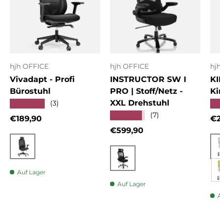
hjh OFFICE
hjh OFFICE
hj
Vivadapt - Profi
INSTRUCTOR SW I
KI
Bürostuhl
PRO | Stoff/Netz -
Ki
XXL Drehstuhl
★★★★★
★
(3)
★★★★★
(7)
Normaler Preis
No
€189,90
€2
Normaler Preis
€599,90
Schwarz
Schwarz
Auf Lager
Auf Lager