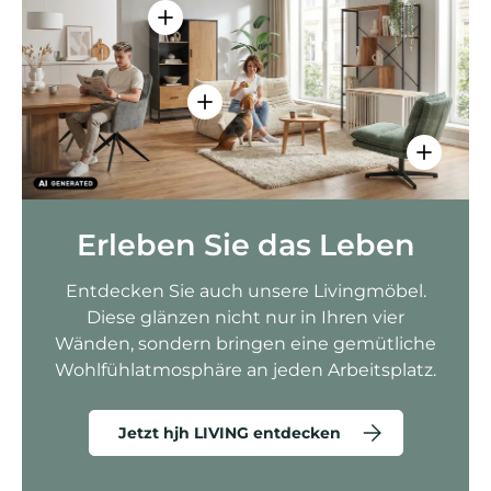
Einzelheiten anzeigen - AMIO H - Bür
Einzelheiten anzeigen - Sitzolo 2 
Einzelhei
Erleben Sie das Leben
Entdecken Sie auch unsere Livingmöbel.
Diese glänzen nicht nur in Ihren vier
Wänden, sondern bringen eine gemütliche
Wohlfühlatmosphäre an jeden Arbeitsplatz.
Jetzt hjh LIVING entdecken