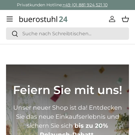
Geschäftskunden Beratung:
+ 49 (0) 881 924 521 22
Direkt zum Inhalt
Menü
Einlogge
Ein
Suchen
Suchen
Feiern Sie mit uns!
Unser neuer Shop ist da! Entdecken
Sie das neue Einkaufserlebnis und
sichern Sie sich
bis zu 20%
Relaunch-Rabatt.