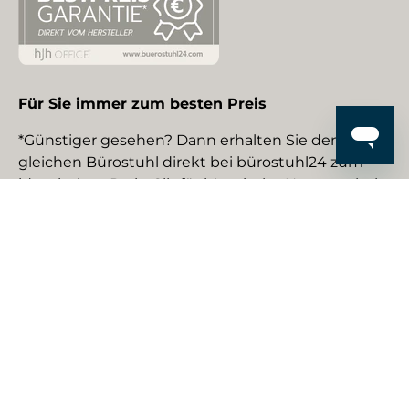
Für Sie immer zum besten Preis
*Günstiger gesehen? Dann erhalten Sie den
gleichen Bürostuhl direkt bei bürostuhl24 zum
identischen Preis. Gilt für identische Neuware bei
gewerblichen EU-Händlern. Details auf Anfrage.
Social Media
Facebook
YouTube
Instagram
TikTok
Pinterest
LinkedIn
Zahlungsmethoden