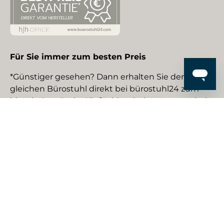
Für Sie immer zum besten Preis
*Günstiger gesehen? Dann erhalten Sie den
gleichen Bürostuhl direkt bei bürostuhl24 zum
identischen Preis. Gilt für identische Neuware bei
gewerblichen EU-Händlern. Details auf Anfrage.
Social Media
Facebook
YouTube
Instagram
TikTok
Pinterest
LinkedIn
Zahlungsmethoden