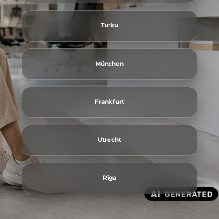
Turku
München
Frankfurt
Utrecht
Riga