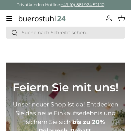
Geschäftskunden Beratung:
+ 49 (0) 881 924 521 22
Direkt zum Inhalt
Menü
Einlogge
Ein
Suchen
Suchen
Feiern Sie mit uns!
Unser neuer Shop ist da! Entdecken
Sie das neue Einkaufserlebnis und
sichern Sie sich
bis zu 20%
Relaunch-Rabatt.