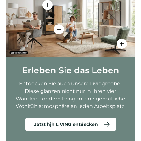
Einzelheiten anzeigen - AMIO H - Bür
Einzelheiten anzeigen - Sitzolo 2 
Einzelhei
Erleben Sie das Leben
Entdecken Sie auch unsere Livingmöbel.
Diese glänzen nicht nur in Ihren vier
Wänden, sondern bringen eine gemütliche
Wohlfühlatmosphäre an jeden Arbeitsplatz.
Jetzt hjh LIVING entdecken