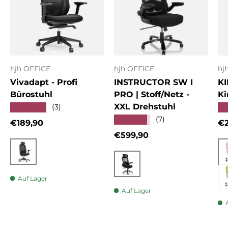
hjh OFFICE
hjh OFFICE
hj
Vivadapt - Profi
INSTRUCTOR SW I
KI
Bürostuhl
PRO | Stoff/Netz -
Ki
XXL Drehstuhl
★★★★★
★
(3)
★★★★★
(7)
Normaler Preis
No
€189,90
€2
Normaler Preis
€599,90
Schwarz
Schwarz
Auf Lager
Auf Lager