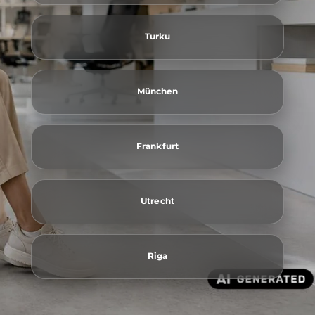
Turku
München
Frankfurt
Utrecht
Riga