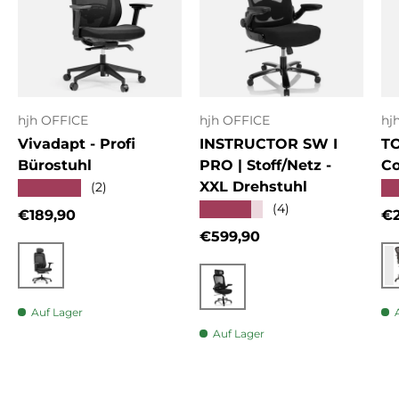
hjh OFFICE
hjh OFFICE
hj
Vivadapt - Profi
INSTRUCTOR SW I
T
Bürostuhl
PRO | Stoff/Netz -
Co
XXL Drehstuhl
★★★★★
★
(2)
★★★★★
(4)
Normaler Preis
No
€189,90
€2
Normaler Preis
€599,90
Schwarz
Schwarz
Auf Lager
Auf Lager