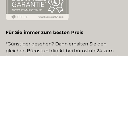
Für Sie immer zum besten Preis
*Günstiger gesehen? Dann erhalten Sie den
gleichen Bürostuhl direkt bei bürostuhl24 zum
identischen Preis. Gilt für identische Neuware bei
gewerblichen EU-Händlern. Details auf Anfrage.
Social Media
Facebook
YouTube
Instagram
TikTok
Pinterest
LinkedIn
Zahlungsmethoden