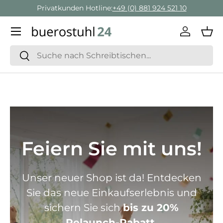
Geschäftskunden Beratung:
+ 49 (0) 881 924 521 22
Direkt zum Inhalt
Menü
Einlogge
Ein
Suchen
Suchen
Feiern Sie mit uns!
Unser neuer Shop ist da! Entdecken
Sie das neue Einkaufserlebnis und
sichern Sie sich
bis zu 20%
Relaunch-Rabatt.