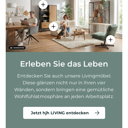
Einzelheiten anzeigen - AMIO H - Bür
Einzelheiten anzeigen - Sitzolo 2 
Einzelhei
Erleben Sie das Leben
Entdecken Sie auch unsere Livingmöbel.
Diese glänzen nicht nur in Ihren vier
Wänden, sondern bringen eine gemütliche
Wohlfühlatmosphäre an jeden Arbeitsplatz.
Jetzt hjh LIVING entdecken