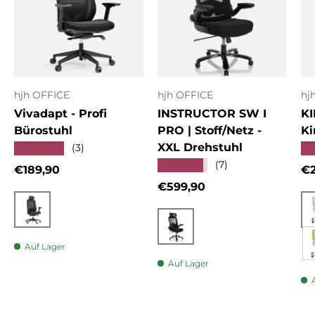
hjh OFFICE
hjh OFFICE
hj
Vivadapt - Profi
INSTRUCTOR SW I
KI
Bürostuhl
PRO | Stoff/Netz -
Ki
XXL Drehstuhl
★★★★★
★
(3)
★★★★★
(7)
Normaler Preis
No
€189,90
€2
Normaler Preis
€599,90
Schwarz
Schwarz
Auf Lager
Auf Lager