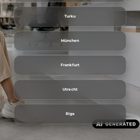
Turku
München
Frankfurt
Utrecht
Riga