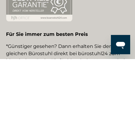
Für Sie immer zum besten Preis
*Günstiger gesehen? Dann erhalten Sie den
gleichen Bürostuhl direkt bei bürostuhl24 zum
identischen Preis. Gilt für identische Neuware bei
gewerblichen EU-Händlern. Details auf Anfrage.
Social Media
Facebook
YouTube
Instagram
TikTok
Pinterest
LinkedIn
Zahlungsmethoden