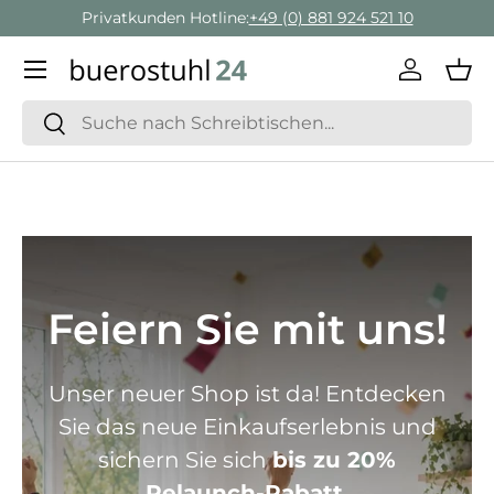
Geschäftskunden Beratung:
+ 49 (0) 881 924 521 22
Direkt zum Inhalt
Menü
Einlogge
Ein
Suchen
Suchen
Feiern Sie mit uns!
Unser neuer Shop ist da! Entdecken
Sie das neue Einkaufserlebnis und
sichern Sie sich
bis zu 20%
Relaunch-Rabatt.