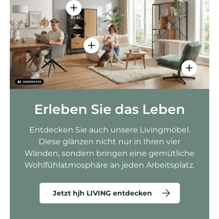
Einzelheiten anzeigen - AMIO H - Bür
Einzelheiten anzeigen - Sitzolo 2 
Einzelhei
Erleben Sie das Leben
Entdecken Sie auch unsere Livingmöbel.
Diese glänzen nicht nur in Ihren vier
Wänden, sondern bringen eine gemütliche
Wohlfühlatmosphäre an jeden Arbeitsplatz.
Jetzt hjh LIVING entdecken