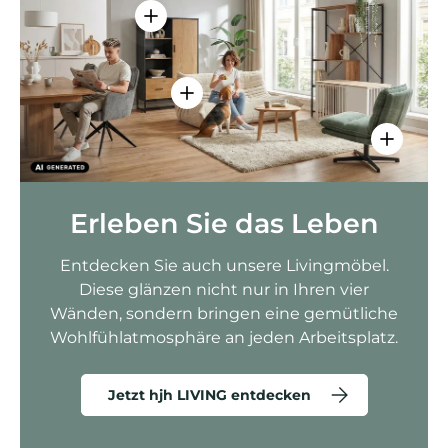
Einzelheiten anzeigen - AMIO H - Bür
Einzelheiten anzeigen - Sitzolo 2 
Einzelhei
Erleben Sie das Leben
Entdecken Sie auch unsere Livingmöbel.
Diese glänzen nicht nur in Ihren vier
Wänden, sondern bringen eine gemütliche
Wohlfühlatmosphäre an jeden Arbeitsplatz.
Jetzt hjh LIVING entdecken