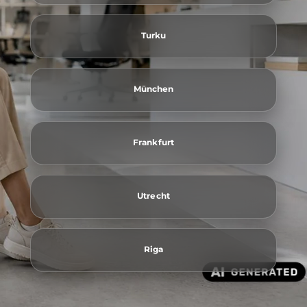
Turku
München
Frankfurt
Utrecht
Riga