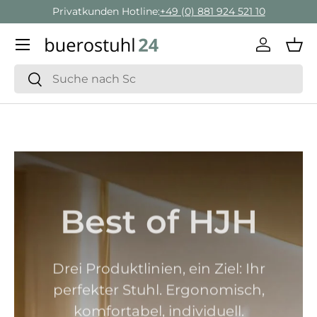
Privatkunden Hotline:
+49 (0) 881 924 521 10
Direkt zum Inhalt
Menü
Einlogge
Ein
Suchen
Suchen
Best of HJH
Drei Produktlinien, ein Ziel: Ihr
perfekter Stuhl. Ergonomisch,
komfortabel, individuell.