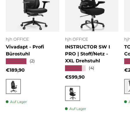
hjh OFFICE
hjh OFFICE
hj
Vivadapt - Profi
INSTRUCTOR SW I
T
Bürostuhl
PRO | Stoff/Netz -
Co
XXL Drehstuhl
★★★★★
★
(2)
★★★★★
(4)
Normaler Preis
No
€189,90
€2
Normaler Preis
€599,90
Schwarz
Schwarz
Auf Lager
Auf Lager