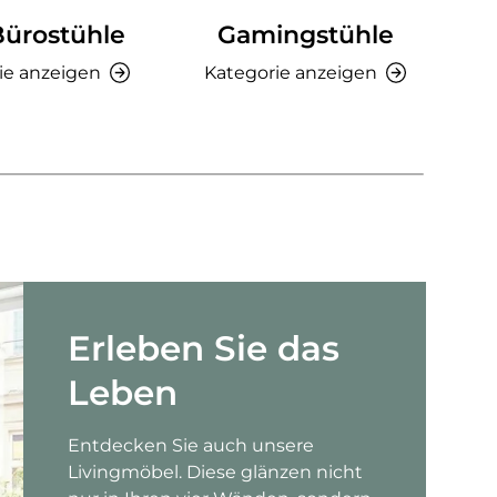
Bürostühle
Gamingstühle
Ki
ie anzeigen
Kategorie anzeigen
K
Erleben Sie das
Leben
Entdecken Sie auch unsere
Livingmöbel. Diese glänzen nicht