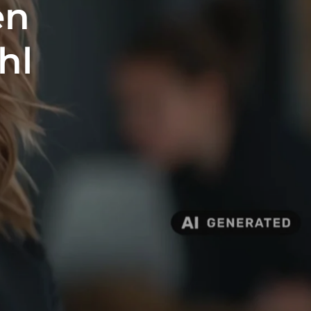
en
hl