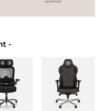
verschickt.
t -