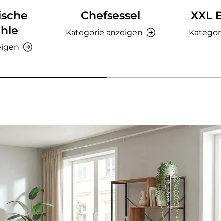
ische
Chefsessel
XXL 
hle
Kategorie anzeigen
Kategor
eigen
nzeigen - AMIO H - Büroschrank