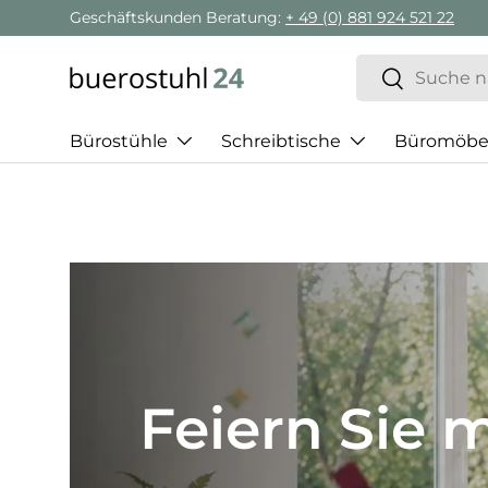
Geschäftskunden Beratung:
+ 49 (0) 881 924 521 22
Direkt zum Inhalt
Suchen
Suchen
Bürostühle
Schreibtische
Büromöbe
Best of H