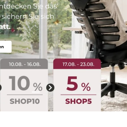
: Ihr perfekter
abel, individuell.
Folie laden 2 von 5
Folie laden 1 von 5
Folie laden 3 von 5
Folie laden 4 von 5
Folie laden 5 vo