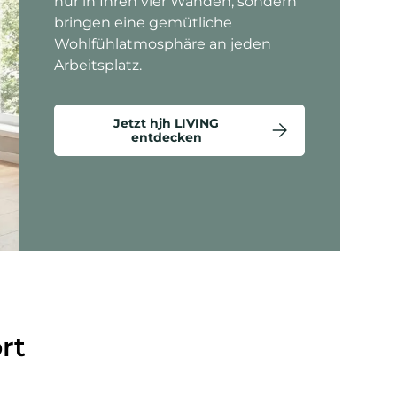
nur in Ihren vier Wänden, sondern
bringen eine gemütliche
Wohlfühlatmosphäre an jeden
Arbeitsplatz.
Jetzt hjh LIVING
entdecken
ten anzeigen - Criss-Cross 20 - Loungesessel
rt