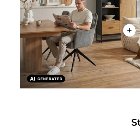
Einze
S