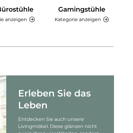
Bürostühle
Gamingstühle
Ki
ie anzeigen
Kategorie anzeigen
K
Erleben Sie das
Leben
Entdecken Sie auch unsere
Livingmöbel. Diese glänzen nicht