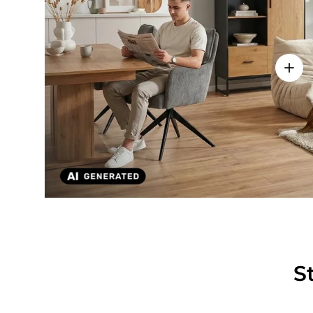
Einze
S