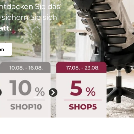
: Ihr perfekter
abel, individuell.
Folie laden 2 von 5
Folie laden 1 von 5
Folie laden 3 von 5
Folie laden 4 von 5
Folie laden 5 vo