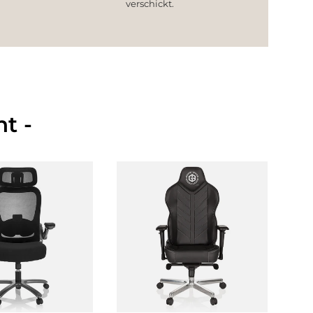
verschickt.
t -