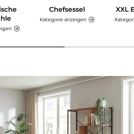
ische
Chefsessel
XXL 
hle
Kategorie anzeigen
Kategor
eigen
nzeigen - AMIO H - Büroschrank