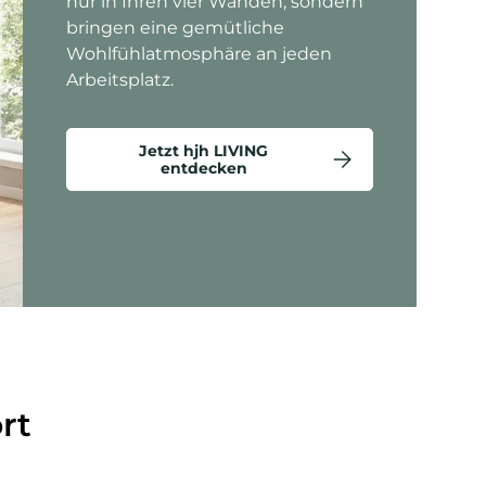
nur in Ihren vier Wänden, sondern
bringen eine gemütliche
Wohlfühlatmosphäre an jeden
Arbeitsplatz.
Jetzt hjh LIVING
entdecken
ten anzeigen - Criss-Cross 20 - Loungesessel
rt