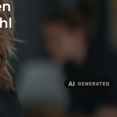
en
hl