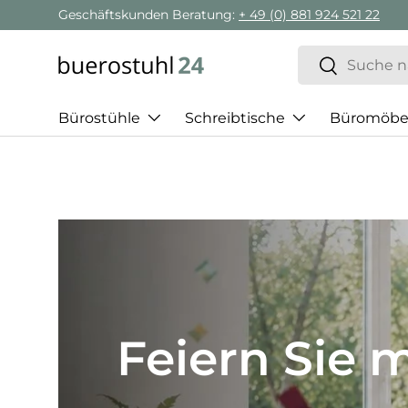
Geschäftskunden Beratung:
+ 49 (0) 881 924 521 22
Direkt zum Inhalt
Suchen
Suchen
Bürostühle
Schreibtische
Büromöbe
Best of H